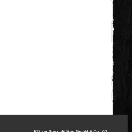
Pfälzer Spezialitäten GmbH & Co. KG