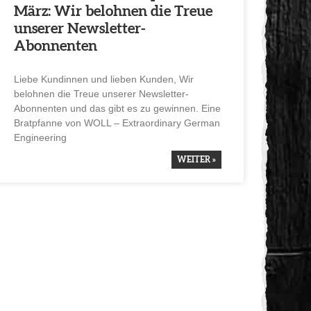
März: Wir belohnen die Treue
unserer Newsletter-
Abonnenten
Liebe Kundinnen und lieben Kunden, Wir
belohnen die Treue unserer Newsletter-
Abonnenten und das gibt es zu gewinnen. Eine
Bratpfanne von WOLL – Extra­or­di­nary German
Enginee­ring
WEITER »