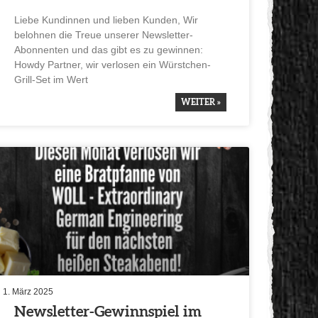
Liebe Kundinnen und lieben Kunden, Wir
belohnen die Treue unserer Newsletter-
Abonnenten und das gibt es zu gewinnen:
Howdy Partner, wir verlosen ein Würst­chen-
Grill-Set im Wert
WEITER »
1. März 2025
Newsletter-Gewinn­spiel im