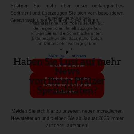
Erfahren Sie mehr über unser umfangreiches
Sortiment und überzeugen Sie sich vom besonderen
Sie sehen gerade einen
Geschmack unserer Pfälzer Spezialitäten.
Platzhalterinhalt von
YouTube
. Um auf
den eigentlichen Inhalt zuzugreifen,
klicken Sie auf die Schaltfläche unten.
Bitte beachten Sie, dass dabei Daten
an Drittanbieter weitergegeben
werden.
Mehr Informationen
Haben Sie Lust auf mehr
Inhalt entsperren
News
von Ihren Pfälzer
Erforderlichen Service
akzeptieren und Inhalte
Spezialitäten?
entsperren
Melden Sie sich hier zu unserem neuen monatlichen
Newsletter an und bleiben Sie ab Januar 2025 immer
auf dem Laufenden!