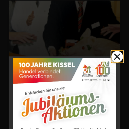
13. Juli 2026
100 Jahre Kissel & 50 Jahre Kissel
Hausmetzgerei – Ein Blick in
unsere Geschichte
In unserem Jubiläumsjahr nehmen wir Sie mit auf
eine Reise durch 100 Jahre Kissel. Beim Stöbern
in unserem Archiv sind wir auf eine ganz
besondere
WEITER »