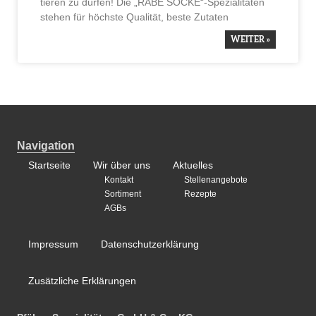
tieren zu dürfen! Die „RABE SOCKE“-Spezia­li­täten
stehen für höchste Qualität, beste Zutaten
WEITER »
Navigation
Startseite
Wir über uns
Aktuelles
Kontakt
Stellenangebote
Sortiment
Rezepte
AGBs
Impressum
Datenschutzerklärung
Zusätzliche Erklärungen